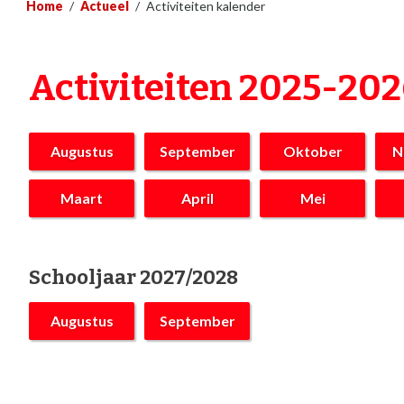
Home
/
Actueel
/
Activiteiten kalender
Activiteiten 2025-20
Augustus
September
Oktober
N
Maart
April
Mei
Schooljaar 2027/2028
Augustus
September