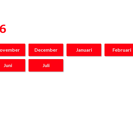
26
ovember
December
Januari
Februari
Juni
Juli