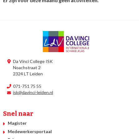
Er zijn voor deze maand geen activiteiten.
Da Vinci College ISK
Noachstraat 2
2324 LT Leiden
071-751 75 55
isk@davinci-leiden.nl
Snel naar
Magister
Medewerkersportaal