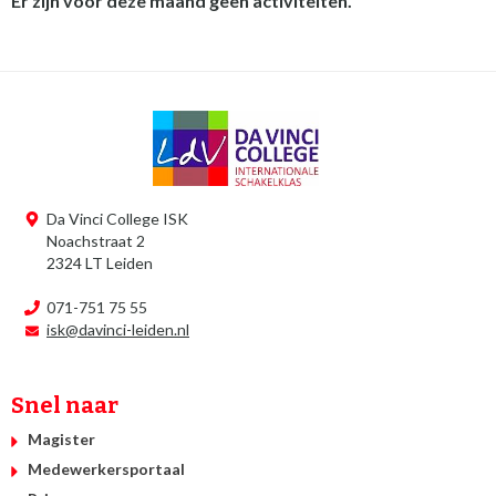
Er zijn voor deze maand geen activiteiten.
Da Vinci College ISK
Noachstraat 2
2324 LT Leiden
071-751 75 55
isk@davinci-leiden.nl
Snel naar
Magister
Medewerkersportaal