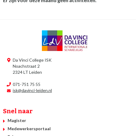
Er zijn voor deze maand geen activiteiten.
Da Vinci College ISK
Noachstraat 2
2324 LT Leiden
071-751 75 55
isk@davinci-leiden.nl
Snel naar
Magister
Medewerkersportaal