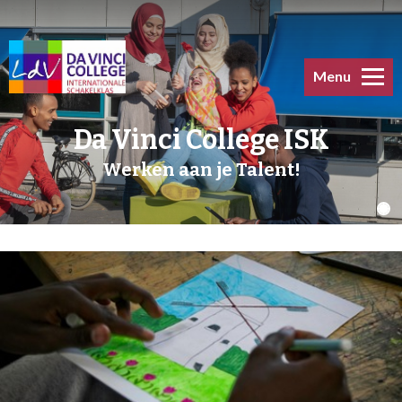
Menu
Da Vinci College ISK
Werken aan je Talent!